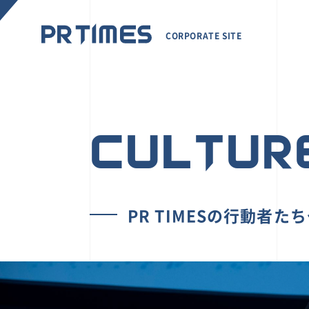
CORPORATE SITE
CULTUR
PR TIMESの行動者た