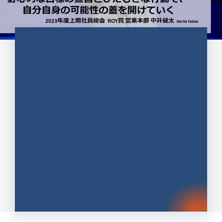
CULTURE 37
野心的な目標の宣言とひたむきな
行動で、自分自身の可能性の蓋を
開けていく ｜2023年度上期社...
中井 健太（なかい けんた）（PR TIMES 第二営業本
部副部長）
DATE:2024.01.17
セールス
新卒 総合職
社員インタビュー
PR TIMES