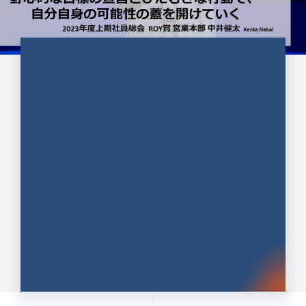
CULTURE 37
野心的な目標の宣言とひたむきな
行動で、自分自身の可能性の蓋を
開けていく ｜2023年度上期社...
中井 健太（なかい けんた）（PR TIMES 第二営業本
部副部長）
DATE:2024.01.17
セールス
新卒 総合職
社員インタビュー
PR TIMES