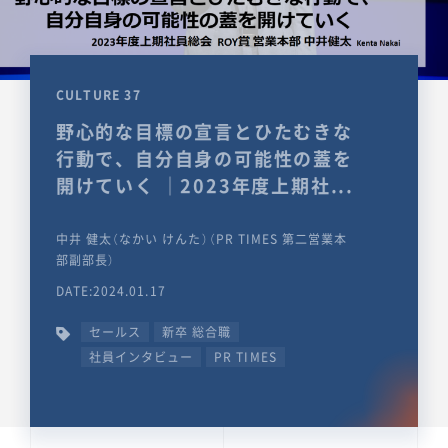
CULTURE 37
野心的な目標の宣言とひたむきな
行動で、自分自身の可能性の蓋を
開けていく ｜2023年度上期社...
中井 健太（なかい けんた）（PR TIMES 第二営業本
部副部長）
DATE:2024.01.17
セールス
新卒 総合職
社員インタビュー
PR TIMES