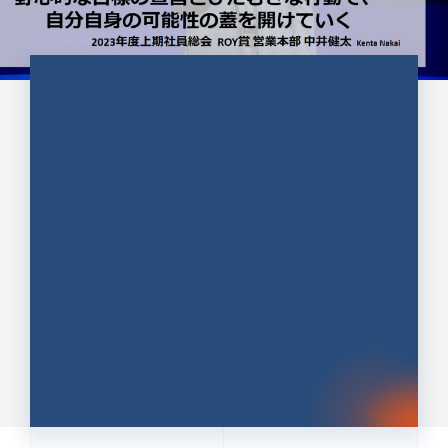
CULTURE 37
野心的な目標の宣言とひたむきな
行動で、自分自身の可能性の蓋を
開けていく ｜2023年度上期社...
中井 健太（なかい けんた）（PR TIMES 第二営業本
部副部長）
DATE:2024.01.17
セールス
新卒 総合職
社員インタビュー
PR TIMES