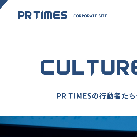
CORPORATE SITE
CULTUR
PR TIMESの行動者た