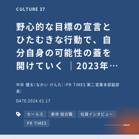
CULTURE 37
野心的な目標の宣言と
ひたむきな行動で、自
分自身の可能性の蓋を
開けていく ｜2023年度
上期社員総会受賞イン
中井 健太（なかい けんた）（PR TIMES 第二営業本部副部
タビュー #PR
長）
DATE:2024.01.17
TIMESな人たち
セールス
新卒 総合職
社員インタビュー
PR TIMES