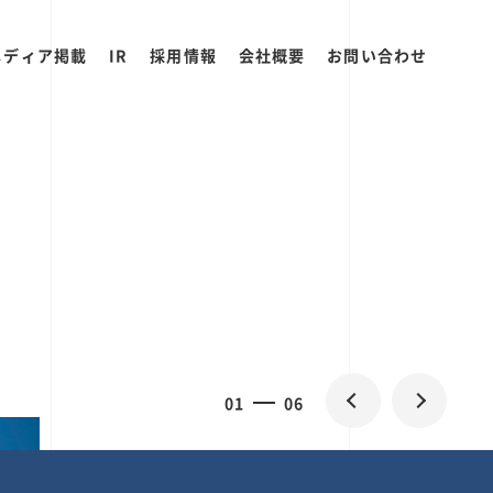
メディア掲載
IR
採用情報
会社概要
お問い合わせ
0
1
06