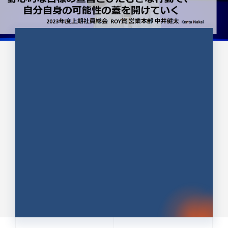
CULTURE 37
野心的な目標の宣言とひたむきな
行動で、自分自身の可能性の蓋を
開けていく ｜2023年度上期社...
中井 健太（なかい けんた）（PR TIMES 第二営業本
部副部長）
DATE:2024.01.17
セールス
新卒 総合職
社員インタビュー
PR TIMES