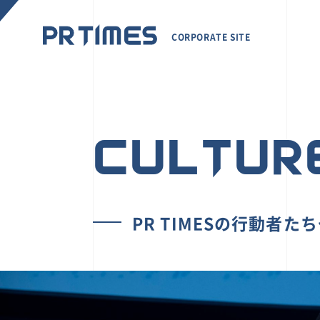
CORPORATE SITE
CULTUR
PR TIMESの行動者た