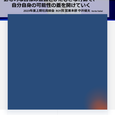
CULTURE 37
野心的な目標の宣言とひたむきな
行動で、自分自身の可能性の蓋を
開けていく ｜2023年度上期社...
中井 健太（なかい けんた）（PR TIMES 第二営業本
部副部長）
DATE:2024.01.17
セールス
新卒 総合職
社員インタビュー
PR TIMES