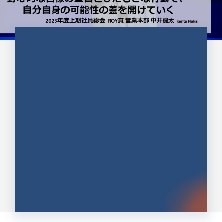
CULTURE 37
野心的な目標の宣言とひたむきな
行動で、自分自身の可能性の蓋を
開けていく ｜2023年度上期社...
中井 健太（なかい けんた）（PR TIMES 第二営業本
部副部長）
DATE:2024.01.17
セールス
新卒 総合職
社員インタビュー
PR TIMES