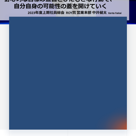
CULTURE 37
野心的な目標の宣言とひたむきな
行動で、自分自身の可能性の蓋を
開けていく ｜2023年度上期社...
中井 健太（なかい けんた）（PR TIMES 第二営業本
部副部長）
DATE:2024.01.17
セールス
新卒 総合職
社員インタビュー
PR TIMES