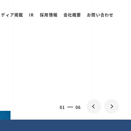
メディア掲載
IR
採用情報
会社概要
お問い合わせ
0
1
06