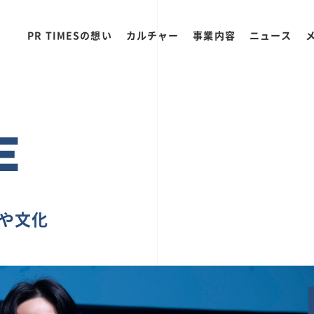
PR TIMESの想い
カルチャー
事業内容
ニュース
E
ちや文化