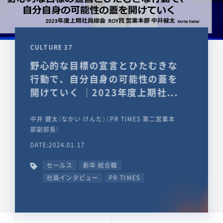
CULTURE 37
野心的な目標の宣言とひたむきな
行動で、自分自身の可能性の蓋を
開けていく ｜2023年度上期社...
中井 健太（なかい けんた）（PR TIMES 第二営業本
部副部長）
DATE:2024.01.17
セールス
新卒 総合職
社員インタビュー
PR TIMES