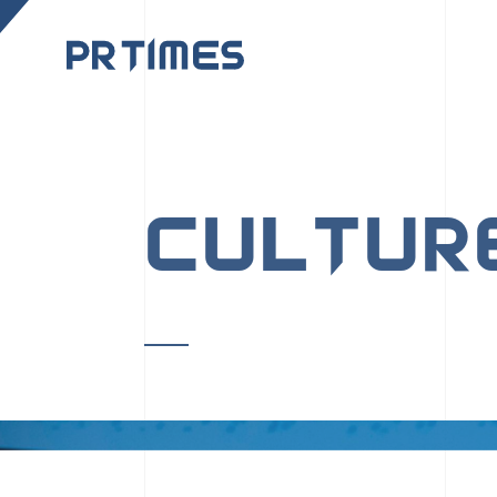
CORPORATE SITE
CULTUR
PR TIMESの行動者た