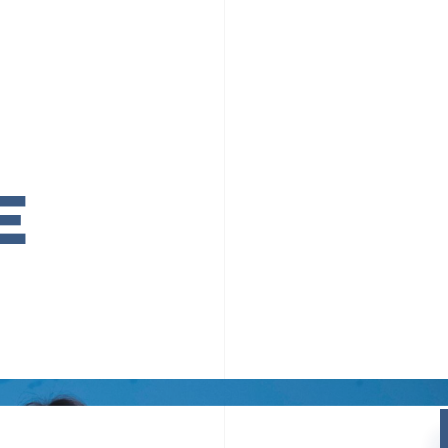
PR TIMESの想い
カルチャー
事業内容
ニュース
E
ちや文化