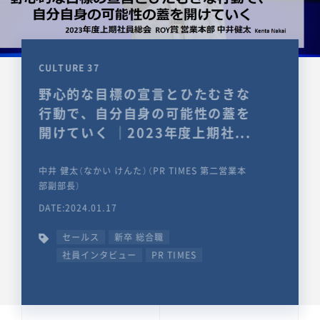
CULTURE 37
野心的な目標の宣言とひたむきな
行動で、自分自身の可能性の蓋を
開けていく ｜2023年度上期社...
中井 健太（なかい けんた）（PR TIMES 第二営業本
部副部長）
DATE:2024.01.17
セールス
新卒 総合職
社員インタビュー
PR TIMES