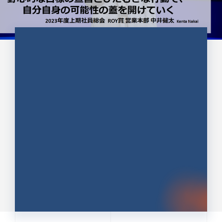
CULTURE 37
野心的な目標の宣言とひたむきな
行動で、自分自身の可能性の蓋を
開けていく ｜2023年度上期社...
中井 健太（なかい けんた）（PR TIMES 第二営業本
部副部長）
DATE:2024.01.17
セールス
新卒 総合職
社員インタビュー
PR TIMES