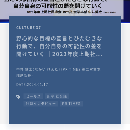
CULTURE 37
野心的な目標の宣言とひたむきな
行動で、自分自身の可能性の蓋を
開けていく ｜2023年度上期社...
中井 健太（なかい けんた）（PR TIMES 第二営業本
部副部長）
DATE:2024.01.17
セールス
新卒 総合職
社員インタビュー
PR TIMES