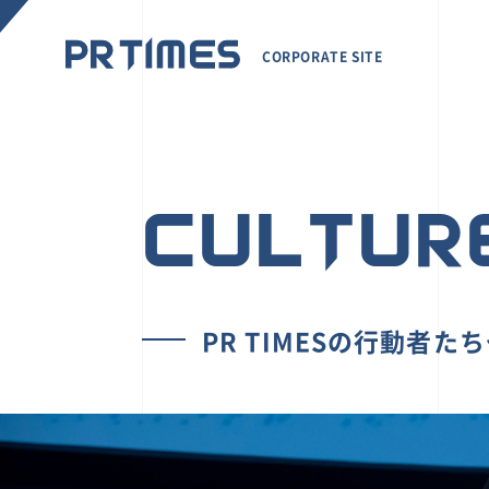
CORPORATE SITE
CULTUR
PR TIMESの行動者た