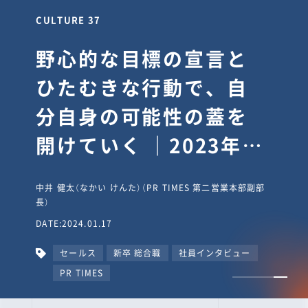
CULTURE 37
野心的な目標の宣言と
ひたむきな行動で、自
分自身の可能性の蓋を
開けていく ｜2023年度
上期社員総会受賞イン
中井 健太（なかい けんた）（PR TIMES 第二営業本部副部
タビュー #PR
長）
DATE:2024.01.17
TIMESな人たち
セールス
新卒 総合職
社員インタビュー
PR TIMES