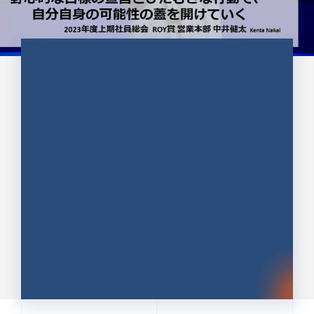
CULTURE 37
野心的な目標の宣言とひたむきな
行動で、自分自身の可能性の蓋を
開けていく ｜2023年度上期社...
中井 健太（なかい けんた）（PR TIMES 第二営業本
部副部長）
DATE:2024.01.17
セールス
新卒 総合職
社員インタビュー
PR TIMES