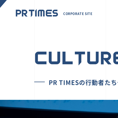
CORPORATE SITE
CULTUR
PR TIMESの行動者た