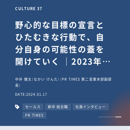
CULTURE 37
野心的な目標の宣言と
ひたむきな行動で、自
分自身の可能性の蓋を
開けていく ｜2023年度
上期社員総会受賞イン
中井 健太（なかい けんた）（PR TIMES 第二営業本部副部
タビュー #PR
長）
DATE:2024.01.17
TIMESな人たち
セールス
新卒 総合職
社員インタビュー
PR TIMES