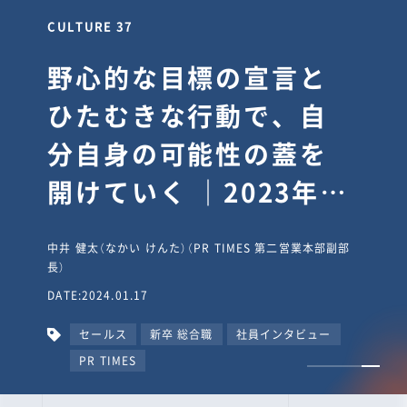
CULTURE 30
逆境では自分のスタン
スを変え“予想を裏切
り、期待を超える”【真
輔塾・前編】
山田真輔（やまだ しんすけ）（執行役員 兼 Jooto事業部
長）
DATE:2023.09.08
カルチャー
CxO
キャリア入社
Jooto