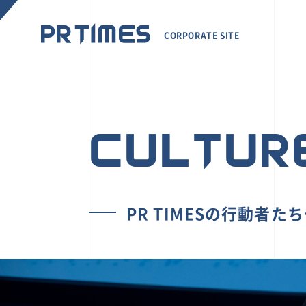
CORPORATE SITE
CULTUR
PR TIMESの行動者た