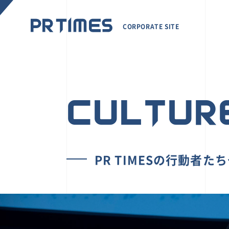
CORPORATE SITE
CULTUR
PR TIMESの行動者た