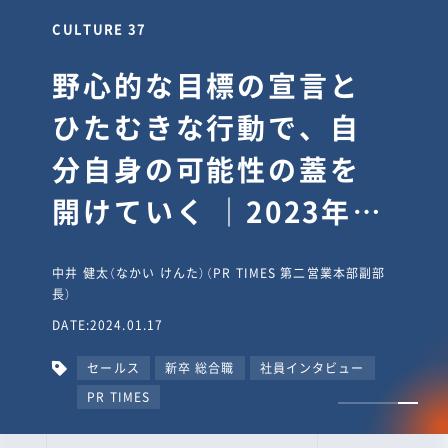
CULTURE 30
逆境では自分のスタン
スを変え“予想を裏切
り、期待を超える”【真
輔塾・前編】
山田真輔（やまだ しんすけ）（執行役員 兼 Jooto事業部
長）
DATE:2023.09.08
カルチャー
CxO
キャリア入社
Jooto