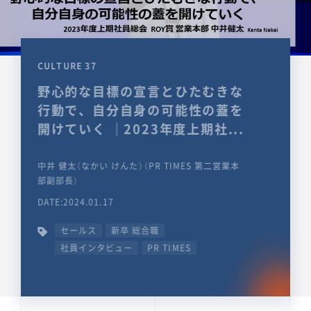
CULTURE 37
野心的な目標の宣言とひたむきな
行動で、自分自身の可能性の蓋を
開けていく ｜2023年度上期社...
中井 健太（なかい けんた）（PR TIMES 第二営業本
部副部長）
DATE:2024.01.17
セールス
新卒 総合職
社員インタビュー
PR TIMES