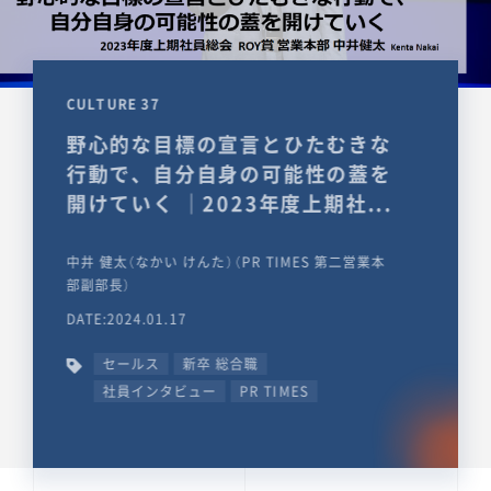
CULTURE 37
野心的な目標の宣言とひたむきな
行動で、自分自身の可能性の蓋を
開けていく ｜2023年度上期社...
中井 健太（なかい けんた）（PR TIMES 第二営業本
部副部長）
DATE:2024.01.17
セールス
新卒 総合職
社員インタビュー
PR TIMES