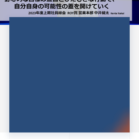
CULTURE 37
野心的な目標の宣言とひたむきな
行動で、自分自身の可能性の蓋を
開けていく ｜2023年度上期社...
中井 健太（なかい けんた）（PR TIMES 第二営業本
部副部長）
DATE:2024.01.17
セールス
新卒 総合職
社員インタビュー
PR TIMES