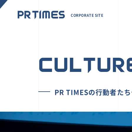
CORPORATE SITE
CULTUR
PR TIMESの行動者た