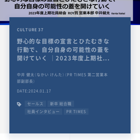
CULTURE 37
野心的な目標の宣言とひたむきな
行動で、自分自身の可能性の蓋を
開けていく ｜2023年度上期社...
中井 健太（なかい けんた）（PR TIMES 第二営業本
部副部長）
DATE:2024.01.17
セールス
新卒 総合職
社員インタビュー
PR TIMES