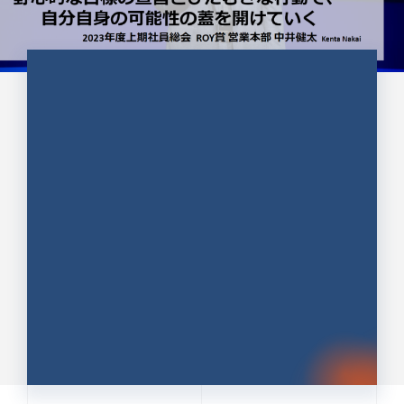
CULTURE 37
野心的な目標の宣言とひたむきな
行動で、自分自身の可能性の蓋を
開けていく ｜2023年度上期社...
中井 健太（なかい けんた）（PR TIMES 第二営業本
部副部長）
DATE:2024.01.17
セールス
新卒 総合職
社員インタビュー
PR TIMES