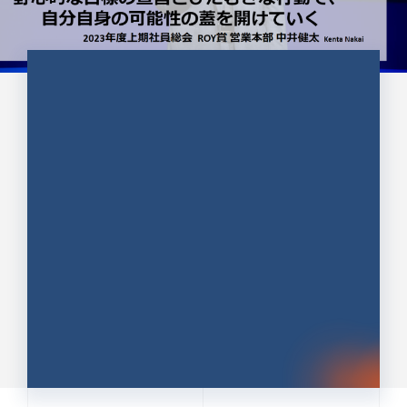
CULTURE 37
野心的な目標の宣言とひたむきな
行動で、自分自身の可能性の蓋を
開けていく ｜2023年度上期社...
中井 健太（なかい けんた）（PR TIMES 第二営業本
部副部長）
DATE:2024.01.17
セールス
新卒 総合職
社員インタビュー
PR TIMES