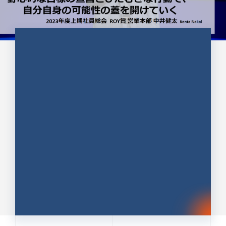
CULTURE 37
野心的な目標の宣言とひたむきな
行動で、自分自身の可能性の蓋を
開けていく ｜2023年度上期社...
中井 健太（なかい けんた）（PR TIMES 第二営業本
部副部長）
DATE:2024.01.17
セールス
新卒 総合職
社員インタビュー
PR TIMES