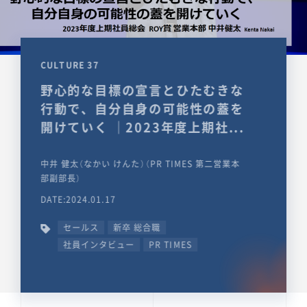
CULTURE 37
野心的な目標の宣言とひたむきな
行動で、自分自身の可能性の蓋を
開けていく ｜2023年度上期社...
中井 健太（なかい けんた）（PR TIMES 第二営業本
部副部長）
DATE:2024.01.17
セールス
新卒 総合職
社員インタビュー
PR TIMES