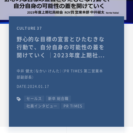
CULTURE 37
野心的な目標の宣言とひたむきな
行動で、自分自身の可能性の蓋を
開けていく ｜2023年度上期社...
中井 健太（なかい けんた）（PR TIMES 第二営業本
部副部長）
DATE:2024.01.17
セールス
新卒 総合職
社員インタビュー
PR TIMES