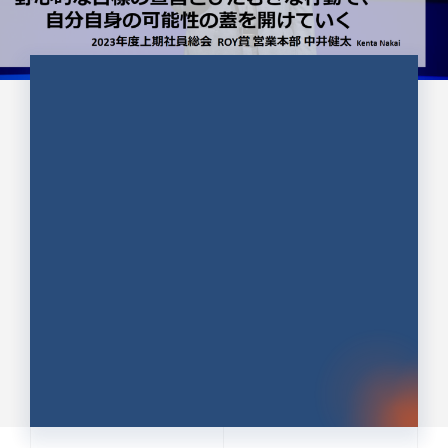
CULTURE 37
野心的な目標の宣言とひたむきな
行動で、自分自身の可能性の蓋を
開けていく ｜2023年度上期社...
中井 健太（なかい けんた）（PR TIMES 第二営業本
部副部長）
DATE:2024.01.17
セールス
新卒 総合職
社員インタビュー
PR TIMES