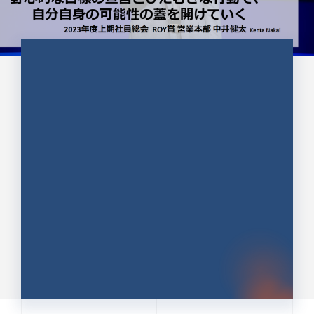
CULTURE 37
野心的な目標の宣言とひたむきな
行動で、自分自身の可能性の蓋を
開けていく ｜2023年度上期社...
中井 健太（なかい けんた）（PR TIMES 第二営業本
部副部長）
DATE:2024.01.17
セールス
新卒 総合職
社員インタビュー
PR TIMES