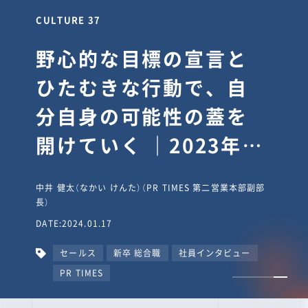
CULTURE 30
逆境では自分のスタン
スを変え“予想を裏切
り、期待を超える”【真
輔塾・前編】
山田真輔（やまだ しんすけ）（執行役員 兼 Jooto事業部
長）
DATE:2023.09.08
カルチャー
CxO
キャリア入社
Jooto