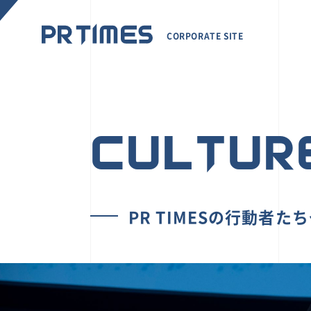
CORPORATE SITE
CULTUR
PR TIMESの行動者た