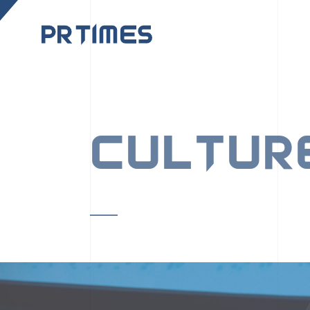
CORPORATE SITE
CULTUR
PR TIMESの行動者た