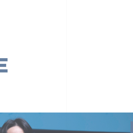
PR TIMESの想い
カルチャー
事業内容
ニュース
E
ちや文化