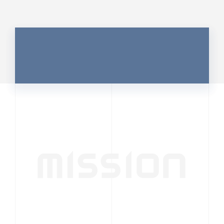
MISSION
行動者発の情報が、
人の心を揺さぶる
時代へ