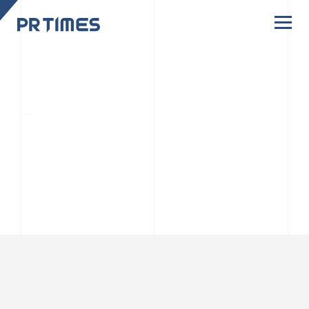
CORPORATE SITE
CULTURE
PR TIMESの行動者たちや文化