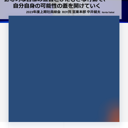
CULTURE 37
野心的な目標の宣言とひたむきな
行動で、自分自身の可能性の蓋を
開けていく ｜2023年度上期社...
中井 健太（なかい けんた）（PR TIMES 第二営業本
部副部長）
DATE:2024.01.17
セールス
新卒 総合職
社員インタビュー
PR TIMES