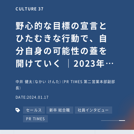
CULTURE 30
逆境では自分のスタン
スを変え“予想を裏切
り、期待を超える”【真
輔塾・前編】
山田真輔（やまだ しんすけ）（執行役員 兼 Jooto事業部
長）
DATE:2023.09.08
カルチャー
CxO
キャリア入社
Jooto