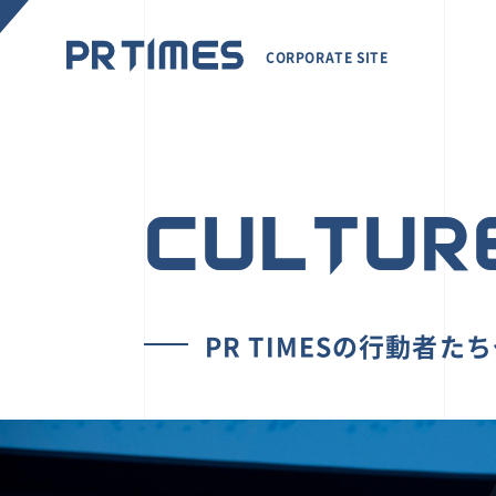
CORPORATE SITE
CULTUR
PR TIMESの行動者た