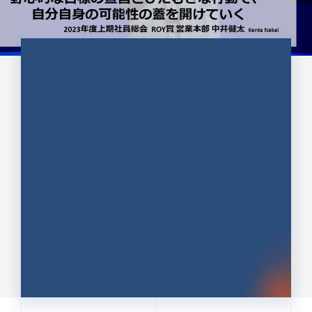
CULTURE 37
野心的な目標の宣言とひたむきな
行動で、自分自身の可能性の蓋を
開けていく ｜2023年度上期社...
中井 健太（なかい けんた）（PR TIMES 第二営業本
部副部長）
DATE:2024.01.17
セールス
新卒 総合職
社員インタビュー
PR TIMES