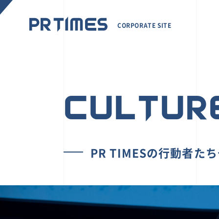
CORPORATE SITE
CULTUR
PR TIMESの行動者た