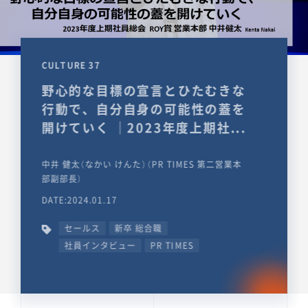
CULTURE 37
野心的な目標の宣言とひたむきな
行動で、自分自身の可能性の蓋を
開けていく ｜2023年度上期社...
中井 健太（なかい けんた）（PR TIMES 第二営業本
部副部長）
DATE:2024.01.17
セールス
新卒 総合職
社員インタビュー
PR TIMES