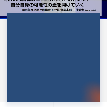
CULTURE 37
野心的な目標の宣言とひたむきな
行動で、自分自身の可能性の蓋を
開けていく ｜2023年度上期社...
中井 健太（なかい けんた）（PR TIMES 第二営業本
部副部長）
DATE:2024.01.17
セールス
新卒 総合職
社員インタビュー
PR TIMES