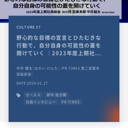
CULTURE 37
野心的な目標の宣言とひたむきな
行動で、自分自身の可能性の蓋を
開けていく ｜2023年度上期社...
中井 健太（なかい けんた）（PR TIMES 第二営業本
部副部長）
DATE:2024.01.17
セールス
新卒 総合職
社員インタビュー
PR TIMES