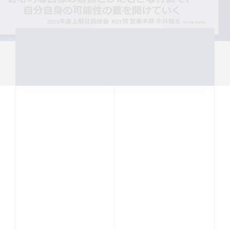
MISSION
行動者発の情報が、
人の心を揺さぶる
時代へ