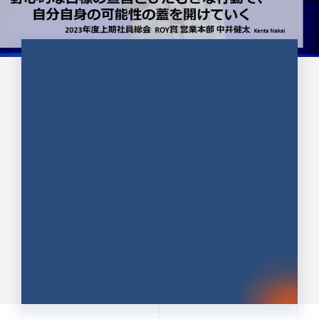
CULTURE 37
野心的な目標の宣言とひたむきな
行動で、自分自身の可能性の蓋を
開けていく ｜2023年度上期社...
中井 健太（なかい けんた）（PR TIMES 第二営業本
部副部長）
DATE:2024.01.17
セールス
新卒 総合職
社員インタビュー
PR TIMES