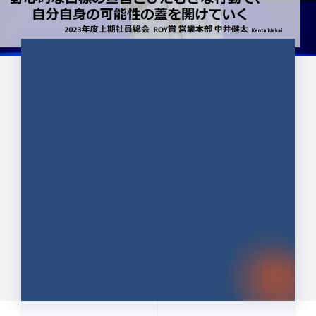
CULTURE 37
野心的な目標の宣言とひたむきな
行動で、自分自身の可能性の蓋を
開けていく ｜2023年度上期社...
中井 健太（なかい けんた）（PR TIMES 第二営業本
部副部長）
DATE:2024.01.17
セールス
新卒 総合職
社員インタビュー
PR TIMES