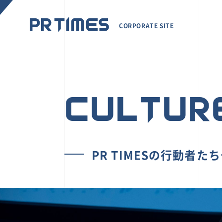
CORPORATE SITE
CULTUR
PR TIMESの行動者た