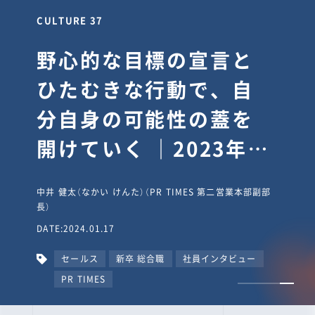
CULTURE 30
逆境では自分のスタン
スを変え“予想を裏切
り、期待を超える”【真
輔塾・前編】
山田真輔（やまだ しんすけ）（執行役員 兼 Jooto事業部
長）
DATE:2023.09.08
カルチャー
CxO
キャリア入社
Jooto